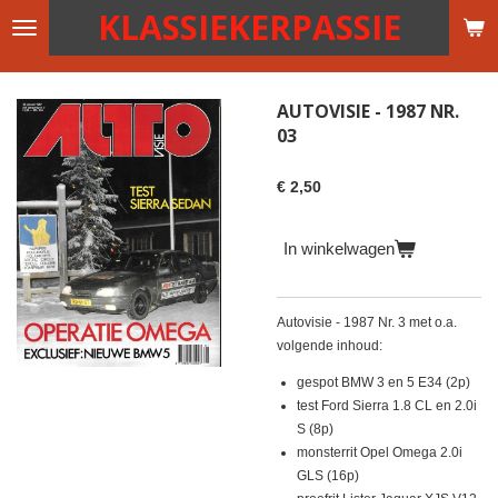
KLASSIEKERPASSIE
Ga
direct
naar
de
AUTOVISIE - 1987 NR.
hoofdinhoud
03
€ 2,50
In winkelwagen
Autovisie - 1987 Nr. 3 met o.a.
volgende inhoud:
gespot BMW 3 en 5 E34 (2p)
test Ford Sierra 1.8 CL en 2.0i
S (8p)
monsterrit Opel Omega 2.0i
GLS (16p)