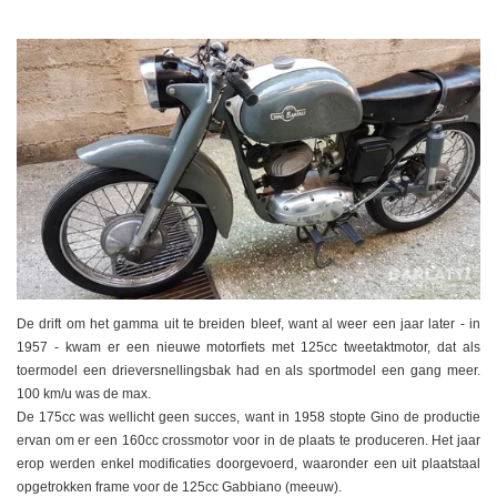
De drift om het gamma uit te breiden bleef, want al weer een jaar later - in
1957 - kwam er een nieuwe motorfiets met 125cc tweetaktmotor, dat als
toermodel een drieversnellingsbak had en als sportmodel een gang meer.
100 km/u was de max.
De 175cc was wellicht geen succes, want in 1958 stopte Gino de productie
ervan om er een 160cc crossmotor voor in de plaats te produceren. Het jaar
erop werden enkel modificaties doorgevoerd, waaronder een uit plaatstaal
opgetrokken frame voor de 125cc Gabbiano (meeuw).