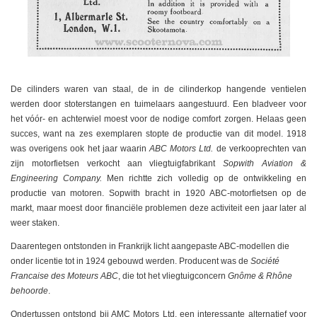
De cilinders waren van staal, de in de cilinderkop hangende ventielen
werden door stoterstangen en tuimelaars aangestuurd. Een bladveer voor
het vóór- en achterwiel moest voor de nodige comfort zorgen. Helaas geen
succes, want na zes exemplaren stopte de productie van dit model. 1918
was overigens ook het jaar waarin
ABC Motors Ltd.
de verkooprechten van
zijn motorfietsen verkocht aan vliegtuigfabrikant
Sopwith Aviation &
Engineering Company.
Men richtte zich volledig op de ontwikkeling en
productie van motoren. Sopwith bracht in 1920 ABC-motorfietsen op de
markt, maar moest door financiële problemen deze activiteit een jaar later al
weer staken.
Daarentegen ontstonden in Frankrijk licht aangepaste ABC-modellen die
onder licentie tot in 1924 gebouwd werden. Producent was de
Société
Francaise des Moteurs ABC
, die tot het vliegtuigconcern
Gnôme & Rhône
behoorde
.
Ondertussen ontstond bij AMC Motors Ltd. een interessante alternatief voor