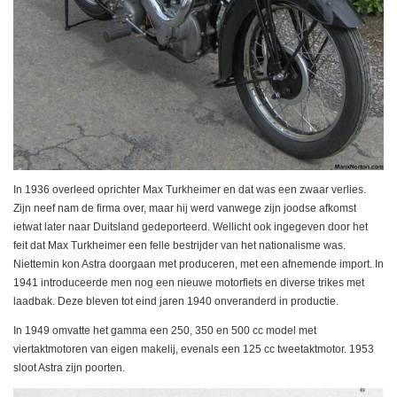
In 1936 overleed oprichter Max Turkheimer en dat was een zwaar verlies.
Zijn neef nam de firma over, maar hij werd vanwege zijn joodse afkomst
ietwat later naar Duitsland gedeporteerd. Wellicht ook ingegeven door het
feit dat Max Turkheimer een felle bestrijder van het nationalisme was.
Niettemin kon Astra doorgaan met produceren, met een afnemende import. In
1941 introduceerde men nog een nieuwe motorfiets en diverse trikes met
laadbak. Deze bleven tot eind jaren 1940 onveranderd in productie.
In 1949 omvatte het gamma een 250, 350 en 500 cc model met
viertaktmotoren van eigen makelij, evenals een 125 cc tweetaktmotor. 1953
sloot Astra zijn poorten.