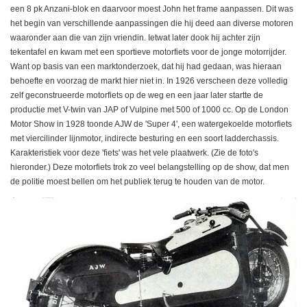
een 8 pk Anzani-blok en daarvoor moest John het frame aanpassen. Dit was
het begin van verschillende aanpassingen die hij deed aan diverse motoren
waaronder aan die van zijn vriendin. Ietwat later dook hij achter zijn
tekentafel en kwam met een sportieve motorfiets voor de jonge motorrijder.
Want op basis van een marktonderzoek, dat hij had gedaan, was hieraan
behoefte en voorzag de markt hier niet in. In 1926 verscheen deze volledig
zelf geconstrueerde motorfiets op de weg en een jaar later startte de
productie met V-twin van JAP of Vulpine met 500 of 1000 cc. Op de London
Motor Show in 1928 toonde AJW de 'Super 4', een watergekoelde motorfiets
met viercilinder lijnmotor, indirecte besturing en een soort ladderchassis.
Karakteristiek voor deze 'fiets' was het vele plaatwerk. (Zie de foto's
hieronder.) Deze motorfiets trok zo veel belangstelling op de show, dat men
de politie moest bellen om het publiek terug te houden van de motor.