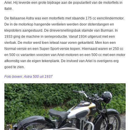
Ariel. Hij leverde een grote bijdrage aan de populariteit van de motorfiets in
Italië.
De Italiaanse Astra was een motorfiets met staande 175 cc eencilindermotor.
De in de motorkop hangende ventielen werden door stoterstangen en
klepstoters aangestuurd. De drieversnellingsbak stamde van Burman. In
1933 ging de machine in serieproductie. Vanaf 1934 uitgerust met een
vierbak. De motor werd toen ietwat naar voren gekanteld. Men kon een
Normal-versie en een Super-Sport-versie kopen. Hiernaast waren er 250 cc
en 500 cc varianten voorzien van Ariel-motoren en een 500 cc met een motor
afkomstig van de eigen tekenplank. De invloed van Ariel is overigens erg
goed te zien.
Foto boven: Astra 500 uit 1937