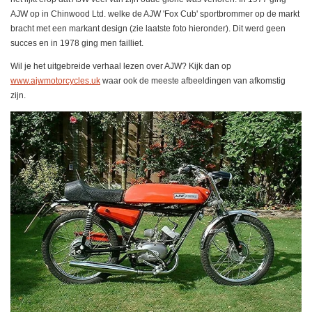
AJW op in Chinwood Ltd. welke de AJW 'Fox Cub' sportbrommer op de markt
bracht met een markant design (zie laatste foto hieronder). Dit werd geen
succes en in 1978 ging men failliet.
Wil je het uitgebreide verhaal lezen over AJW? Kijk dan op
www.ajwmotorcycles.uk
waar ook de meeste afbeeldingen van afkomstig
zijn.