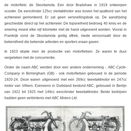
de motorfiets: de Skootamota. Een door Bradshaw in 1919 ontworpen
scooter. De eencilinder 125cc viertaktmotor was boven het spatbord van het
achterwiel gemonteerd. Er zat geen versnellingsbak op. De aandrijving
geschiedde direct op het achterwiel. De topsnelheid bedroeg 40 km/u en de
smering moest elke vijf kilometer met de hand uitgevoerd worden. Vooral in
Frankrijk vond de Skootamota gretig aftrek, mede veroorzaakt door de
bekendheid die bekende artiesten en sporters eraan gaven.
In 1923 stopte men de productie van motorfietsen. Ze waren te duur
vergeleken met de concurrentie.
Onder de naam ABC werden door een andere onderneming -
ABC-Cycle-
Company
in Birmingham (GB) - ook motorfietsen gebouwd in de periode
1920-24. Deze waren uitgevoerd met een 269cc tweetaktmotor en 247cc
motor van Villiers. Eveneens in Duitsland bestond ABC, gebouwd in Berlijn
van 1922 tot 1925 met 149cc eencilinder tweetaktmotor. Beide bedrijven
hadden geen verbintenis met
ABC Motors Ltd
.