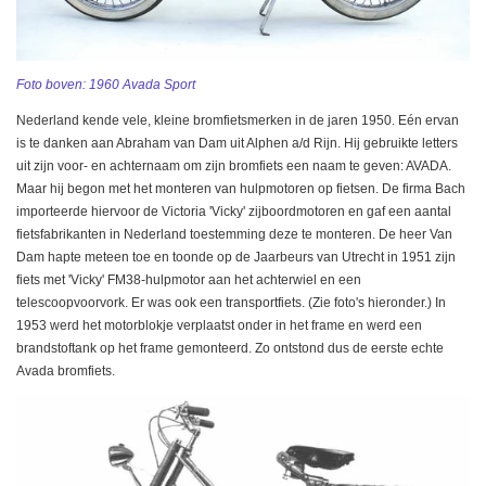
Foto boven: 1960 Avada Sport
Nederland kende vele, kleine bromfietsmerken in de jaren 1950. Eén ervan
is te danken aan Abraham van Dam uit Alphen a/d Rijn. Hij gebruikte letters
uit zijn voor- en achternaam om zijn bromfiets een naam te geven: AVADA.
Maar hij begon met het monteren van hulpmotoren op fietsen. De firma Bach
importeerde hiervoor de Victoria 'Vicky' zijboordmotoren en gaf een aantal
fietsfabrikanten in Nederland toestemming deze te monteren. De heer Van
Dam hapte meteen toe en toonde op de Jaarbeurs van Utrecht in 1951 zijn
fiets met 'Vicky' FM38-hulpmotor aan het achterwiel en een
telescoopvoorvork. Er was ook een transportfiets. (Zie foto's hieronder.) In
1953 werd het motorblokje verplaatst onder in het frame en werd een
brandstoftank op het frame gemonteerd. Zo ontstond dus de eerste echte
Avada bromfiets.