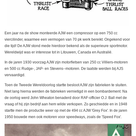
Een jaar na de show monteerde AJW een compressor op een 750 cc
viercilinder, waarmee een vermogen van 70 pk werk bereikt. Ongekend voor
die tijd! De AJW stond mede hierdoor bekend als de superieure sportmotor.
Wereldwijd was er interesse tot in Litouwen, Canada en Australië.
In de jaren 1930 voorzag AJW zijn motorfietsen van 250 cc Villiers-motoren
en 500 cc Rudge-, JAP- en Stevens--motoren. De laatste werden bij AJS
vervaardigd.
Toen de Tweede Wereldoorlog startte besloot AJW zijn fabrieken te sluiten.
Niet lang hierna werden de fabrieken vernietigd in een bombardement. Na
de oorlog werd John Wheaton benaderd door RAF-officier O.J. Ball met de
vraag of hij zijn bedrijf aan hem wilde verkopen. Zo geschiedde en in 1948
startte men de productie weer op met de 494 cc AJW 'Grey Fox'. In de jaren
1950 bouwde men ook motoren voor speedways, zoals de 'Speed Fox'.