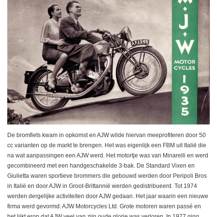
De bromfiets kwam in opkomst en AJW wilde hiervan meeprofiteren door 50
cc varianten op de markt te brengen. Het was eigenlijk een FBM uit Italië die
na wat aanpassingen een AJW werd. Het motortje was van Minarelli en werd
gecombineerd met een handgeschakelde 3-bak. De Standard Vixen en
Giulietta waren sportieve brommers die gebouwd werden door Peripoli Bros
in Italië en door AJW in Groot-Brittannië werden gedistribueerd. Tot 1974
werden dergelijke activiteiten door AJW gedaan. Het jaar waarin een nieuwe
firma werd gevormd: AJW Motorcycles Ltd. Grote motoren waren passé en
het lijkt erop dat AJW veel van zijn oude glorie was verloren. In 1977 ging