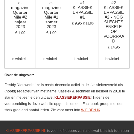
e-
e-
#1
#2
magazine
magazine
KLASSIEK
KLASSIEK
Quarter
Quarter
ERPASSIE
ERPASSIE
Mile #2
Mile #1
#1
#2 - NOG
najaar
zomer
SLECHTS
€ 9,95
€ 11,95
2023
2023
ENKELE
OP
€ 1,00
€ 1,00
VOORRAA
D
€ 14,95
In winkelwagen
In winkelwagen
In winkelwagen
In winkelwagen
Over de uitgever:
F
reddy Nieuwenhuize is reeds decennia actief in de klassiekerwereld als
(hoofd) redacteur van met name Klassiek & Techniek en besloot in 2018 te
starten met een eigen uitgave,
KLASSIEKERPASSIE
! Tijdens de
voorbereiding is deze website opgericht
en een
Facebook-groep met een
sterk groeiend aantal leden. Zie voor meer info
WIE BEN IK
.
KLASSIEKERPASSIE.NL
is voor liefhebbers van alles wat klassiek is en een