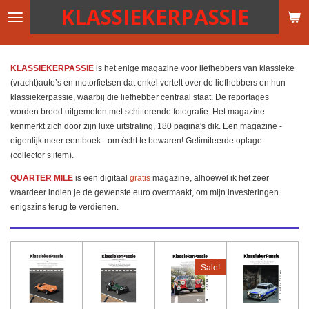
KLASSIEKERPASSIE
Ga
direct
naar
de
KLASSIEKERPASSIE
is het enige magazine voor liefhebbers van klassieke
hoofdinhoud
(vracht)auto’s en motorfietsen dat enkel vertelt over de liefhebbers en hun
klassiekerpassie, waarbij die liefhebber centraal staat.
De reportages
worden breed uitgemeten met schitterende fotografie. Het magazine
kenmerkt zich door zijn luxe uitstraling, 180
pagina's dik. Een magazine -
eigenlijk meer een boek - om écht te bewaren!
Gelimiteerde oplage
(collector’s item).
QUARTER MILE
is een digitaal
gratis
magazine, alhoewel ik het zeer
waardeer indien je de gewenste euro overmaakt, om mijn investeringen
enigszins terug te verdienen.
Sale!