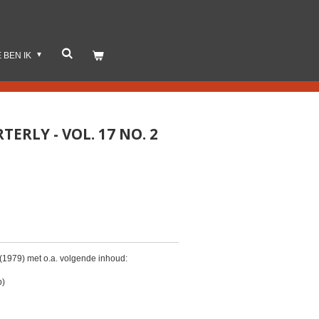
E BEN IK
RLY - VOL. 17 NO. 2
(1979) met o.a. volgende inhoud:
p)