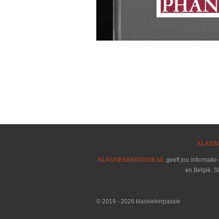
KLASSI
KLASSIEKERPASSIE.NL
geeft jou informatie
en België. S
© 2019 - 2026 klassiekerpassie