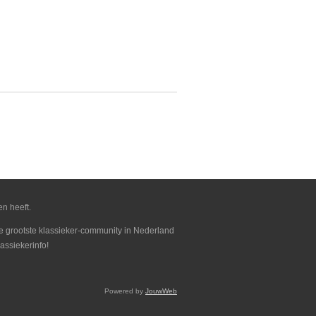
en heeft.
 de grootste klassieker-community in Nederland
assiekerinfo!
Powered by
JouwWeb