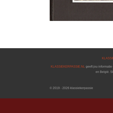
KLASSI
KLASSIEKERPASSIE.NL
geeft jou informatie
en België. S
© 2019 - 2026 klassiekerpassie