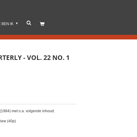
E BEN IK
ERLY - VOL. 22 NO. 1
(1984) met o.a. volgende inhoud:
view (40p)