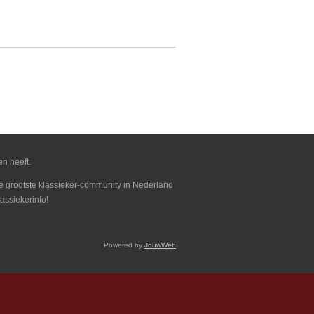
en heeft.
 de grootste klassieker-community in Nederland
assiekerinfo!
Powered by
JouwWeb