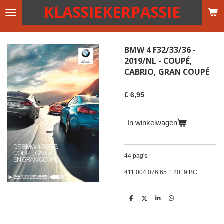
KLASSIEKERPASSIE
Ga
direct
naar
de
BMW 4 F32/33/36 -
hoofdinhoud
2019/NL - COUPÉ,
CABRIO, GRAN COUPÉ
€ 6,95
In winkelwagen
44 pag's
411 004 076 65 1 2019 BC
D
D
S
D
e
e
h
e
l
e
a
l
e
l
r
e