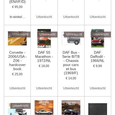
(EN/I/F/D)
€ 95,00
In winkelwagen
Uitverkocht
Uitverkocht
Uitverkocht
Uitverkocht
Uitverkocht
Uitverkocht
Uitverkocht
Corvette -
DAF 55
DAF Bus -
DAF
2006/USA -
Marathon -
Serie B/TB
Daffodil -
Z06 -
1972/NL
- Chassis
1966/NL
hardcover
pour cars
€ 18,00
€ 9,99
book
et bus
(1969/F)
€ 25,00
€ 14,00
Uitverkocht
Uitverkocht
Uitverkocht
Uitverkocht
Uitverkocht