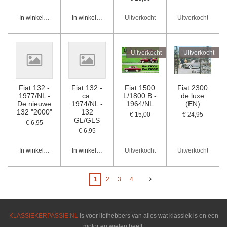
In winkelwagen
In winkelwagen
Uitverkocht
Uitverkocht
Uitverkocht
Uitverkocht
Fiat 132 -
Fiat 132 -
Fiat 1500
Fiat 2300
1977/NL -
ca.
L/1800 B -
de luxe
De nieuwe
1974/NL -
1964/NL
(EN)
132 "2000"
132
€ 15,00
€ 24,95
GL/GLS
€ 6,95
€ 6,95
In winkelwagen
In winkelwagen
Uitverkocht
Uitverkocht
1
2
3
4
KLASSIEKERPASSIE.NL
is voor liefhebbers van alles wat klassiek is en een
motor en wielen heeft.