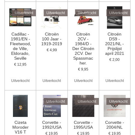
Uitverkocht
Uitverkocht
Uitverkocht
Uitverkocht
Cadillac -
Citroën
Citroën
Citroën
1981/EN -
100 Jaar -
2CV -
DS9 -
Fleetwood,
1919-2019
1984/D -
2021/NL -
de Ville,
Der Citroën
Prijslijst
€ 4,99
Eldorado,
2CV. Der
april 2021
Seville
Spassmac
€ 2,00
her.
€ 12,95
€ 9,95
Uitverkocht
Uitverkocht
Uitverkocht
Uitverkocht
Uitverkocht
Uitverkocht
Uitverkocht
Cizeta
Corvette -
Corvette -
Corvette -
Moroder
1992/USA
1995/USA
2004/NL
V16 T
€ 19,95
€ 19,95
€ 19,95