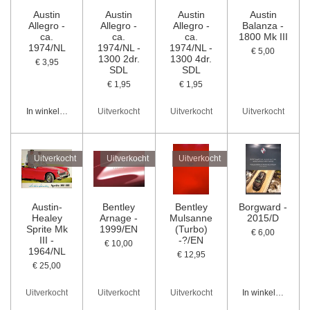
Austin
Austin
Austin
Austin
Allegro -
Allegro -
Allegro -
Balanza -
ca.
ca.
ca.
1800 Mk III
1974/NL
1974/NL -
1974/NL -
€ 5,00
1300 2dr.
1300 4dr.
€ 3,95
SDL
SDL
€ 1,95
€ 1,95
In winkelwagen
Uitverkocht
Uitverkocht
Uitverkocht
Uitverkocht
Uitverkocht
Uitverkocht
Austin-
Bentley
Bentley
Borgward -
Healey
Arnage -
Mulsanne
2015/D
Sprite Mk
1999/EN
(Turbo)
€ 6,00
III -
-?/EN
€ 10,00
1964/NL
€ 12,95
€ 25,00
Uitverkocht
Uitverkocht
Uitverkocht
In winkelwagen