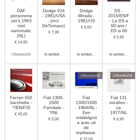
DAF
Dodge 024
Dodge
DS -
personena
- 1981/USA
Mirada -
2015/EN/F
uto's 1963
- (incl.
1981/US
- La DS a
met
DeTomaso)
60 ans /
€ 8,00
variomatic
DS is 60
€ 7,00
(NL)
€ 5,95
€ 14,95
Uitverkocht
In winkelwagen
In winkelwagen
In winkelwagen
Uitverkocht
Uitverkocht
Ferrari 550
Fiat 1300-
Fiat
Fiat 131
barchetta -
1500
1300/1500
mirafiori -
?/EN/F/D
Familiale -
- 1964/NL -
ca.
?/NL
Een
1977/NL
€ 45,00
middelgrot
€ 5,00
€ 6,95
e auto uit
de
topklasse.
€ 15,00