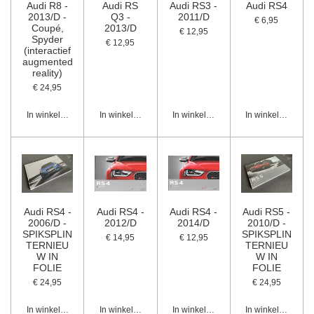
Audi R8 -
Audi RS
Audi RS3 -
Audi RS4
2013/D -
Q3 -
2011/D
€ 6,95
Coupé,
2013/D
€ 12,95
Spyder
€ 12,95
(interactief
augmented
reality)
€ 24,95
In winkelwagen
In winkelwagen
In winkelwagen
In winkelwagen
Audi RS4 -
Audi RS4 -
Audi RS4 -
Audi RS5 -
2006/D -
2012/D
2014/D
2010/D -
SPIKSPLIN
SPIKSPLIN
€ 14,95
€ 12,95
TERNIEU
TERNIEU
W IN
W IN
FOLIE
FOLIE
€ 24,95
€ 24,95
In winkelwagen
In winkelwagen
In winkelwagen
In winkelwagen