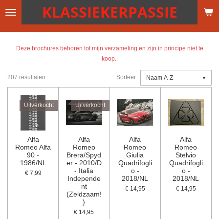
KLASSIEKERPASSIE
Ga
direct
naar
de
Deze brochures behoren tot mijn verzameling en zijn in principe niet te
hoofdinhoud
koop.
207 resultaten
Sorteer:
Uitverkocht
Uitverkocht
Alfa
Alfa
Alfa
Alfa
Romeo Alfa
Romeo
Romeo
Romeo
90 -
Brera/Spyd
Giulia
Stelvio
1986/NL
er - 2010/D
Quadrifogli
Quadrifogli
- Italia
o -
o -
€ 7,99
Independe
2018/NL
2018/NL
nt
€ 14,95
€ 14,95
(Zeldzaam!
)
€ 14,95