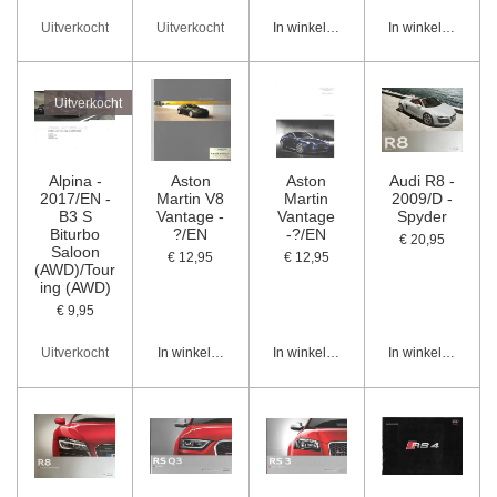
Uitverkocht
Uitverkocht
In winkelwagen
In winkelwagen
Uitverkocht
Alpina -
Aston
Aston
Audi R8 -
2017/EN -
Martin V8
Martin
2009/D -
B3 S
Vantage -
Vantage
Spyder
Biturbo
?/EN
-?/EN
€ 20,95
Saloon
€ 12,95
€ 12,95
(AWD)/Tour
ing (AWD)
€ 9,95
Uitverkocht
In winkelwagen
In winkelwagen
In winkelwagen