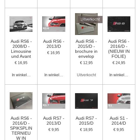
Uitverkocht
Audi RS6 -
Audi RS6 -
Audi RS6 -
Audi RS6 -
2008/D -
2013/D
2015/D -
2016/D -
Limousine
brochure in
(NIEUW IN
€ 16,95
und Avant
envelop
FOLIE)
€ 16,95
€ 12,95
€ 24,95
In winkelwagen
In winkelwagen
Uitverkocht
In winkelwagen
Audi RS6 -
Audi RS7 -
Audi RS7 -
Audi S1 -
2016/D -
2013/D
2015/D
2014/D
SPIKSPLIN
€ 9,95
€ 18,95
€ 9,95
TERNIEU
W IN