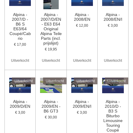
Alpina -
Alpina -
Alpina -
Alpina -
2007/D -
2007/D/EN
2008/EN
2008/EN/I
B6 S
- E63 E64
€ 12,00
€ 3,00
E63/64
Original
Coupé/Cab
Alpina Teile
rio
Parts (incl.
prijslijst)
€ 17,00
€ 19,95
Uitverkocht
Uitverkocht
Uitverkocht
Uitverkocht
Uitverkocht
Uitverkocht
Uitverkocht
Uitverkocht
Alpina -
Alpina -
Alpina -
Alpina -
2009/D/EN
2009/EN -
2009/EN/I
2010/D -
B6 GT3
B3 S
€ 3,00
€ 3,00
Biturbo
€ 30,00
Limousine
Touring
Coupé