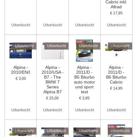
Cabrio inkl.
Allrad
€ 17,95
Uitverkocht
Uitverkocht
Uitverkocht
Uitverkocht
Uitverkocht
Uitverkocht
Uitverkocht
Uitverkocht
Alpina -
Alpina -
Alpina -
Alpina -
2010/EN/I
2010/USA -
2011/D -
2011/D -
B7 - The
B5 Biturbo
B6 Biturbo
€ 3,00
BMW 7
auto motor
Cabrio
Series
und sport
€ 14,95
Alpina B7
test
€ 25,00
€ 3,95
Uitverkocht
Uitverkocht
Uitverkocht
Uitverkocht
Uitverkocht
Uitverkocht
Uitverkocht
Uitverkocht