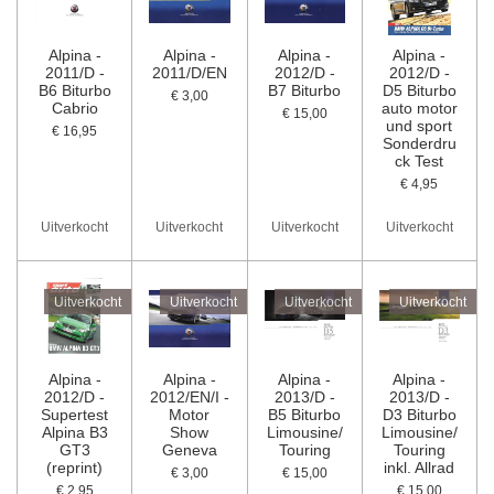
Alpina -
Alpina -
Alpina -
Alpina -
2011/D -
2011/D/EN
2012/D -
2012/D -
B6 Biturbo
B7 Biturbo
D5 Biturbo
€ 3,00
Cabrio
auto motor
€ 15,00
und sport
€ 16,95
Sonderdru
ck Test
€ 4,95
Uitverkocht
Uitverkocht
Uitverkocht
Uitverkocht
Uitverkocht
Uitverkocht
Uitverkocht
Uitverkocht
Alpina -
Alpina -
Alpina -
Alpina -
2012/D -
2012/EN/I -
2013/D -
2013/D -
Supertest
Motor
B5 Biturbo
D3 Biturbo
Alpina B3
Show
Limousine/
Limousine/
GT3
Geneva
Touring
Touring
(reprint)
inkl. Allrad
€ 3,00
€ 15,00
€ 2,95
€ 15,00