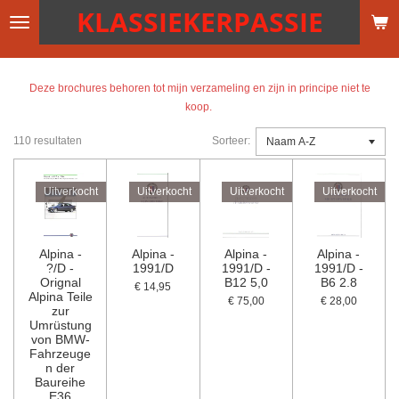
KLASSIEKERPASSIE
Ga
direct
naar
de
Deze brochures behoren tot mijn verzameling en zijn in principe niet te
hoofdinhoud
koop.
110 resultaten
Sorteer:
Uitverkocht
Uitverkocht
Uitverkocht
Uitverkocht
Alpina -
Alpina -
Alpina -
Alpina -
?/D -
1991/D
1991/D -
1991/D -
Orignal
B12 5,0
B6 2.8
€ 14,95
Alpina Teile
€ 75,00
€ 28,00
zur
Umrüstung
von BMW-
Fahrzeuge
n der
Baureihe
E36