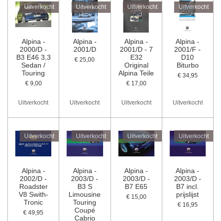
Uitverkocht
Uitverkocht
Uitverkocht
Uitverkocht
Alpina -
Alpina -
Alpina -
Alpina -
2000/D -
2001/D
2001/D - 7
2001/F -
B3 E46 3,3
E32
D10
€ 25,00
Sedan /
Original
Biturbo
Touring
Alpina Teile
€ 34,95
€ 9,00
€ 17,00
Uitverkocht
Uitverkocht
Uitverkocht
Uitverkocht
Uitverkocht
Uitverkocht
Uitverkocht
Uitverkocht
Alpina -
Alpina -
Alpina -
Alpina -
2002/D -
2003/D -
2003/D -
2003/D -
Roadster
B3 S
B7 E65
B7 incl.
V8 Swith-
Limousine
prijslijst
€ 15,00
Tronic
Touring
€ 16,95
Coupé
€ 49,95
Cabrio