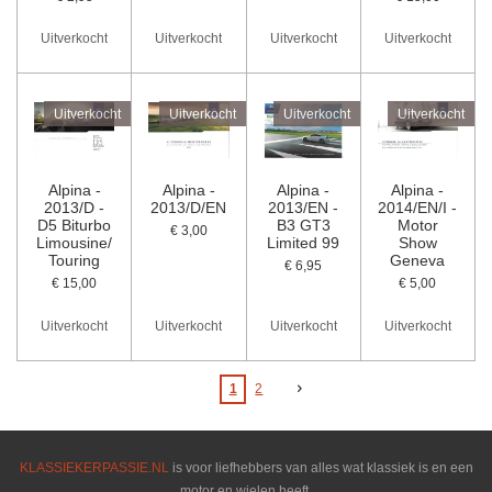
Uitverkocht
Uitverkocht
Uitverkocht
Uitverkocht
Uitverkocht
Uitverkocht
Uitverkocht
Uitverkocht
Alpina -
Alpina -
Alpina -
Alpina -
2013/D -
2013/D/EN
2013/EN -
2014/EN/I -
D5 Biturbo
B3 GT3
Motor
€ 3,00
Limousine/
Limited 99
Show
Touring
Geneva
€ 6,95
€ 15,00
€ 5,00
Uitverkocht
Uitverkocht
Uitverkocht
Uitverkocht
1
2
KLASSIEKERPASSIE.NL
is voor liefhebbers van alles wat klassiek is en een
motor en wielen heeft.