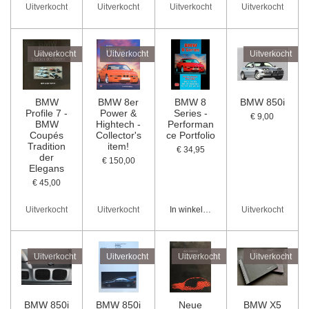
Uitverkocht
Uitverkocht
Uitverkocht
Uitverkocht
Uitverkocht
Uitverkocht
Uitverkocht
BMW
BMW 8er
BMW 8
BMW 850i
Profile 7 -
Power &
Series -
€ 9,00
BMW
Hightech -
Performan
Coupés
Collector's
ce Portfolio
Tradition
item!
€ 34,95
der
€ 150,00
Elegans
€ 45,00
Uitverkocht
Uitverkocht
In winkelwagen
Uitverkocht
Uitverkocht
Uitverkocht
Uitverkocht
Uitverkocht
BMW 850i
BMW 850i
Neue
BMW X5