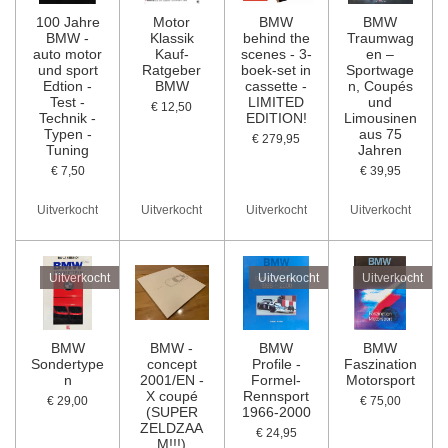
100 Jahre
Motor
BMW
BMW
BMW -
Klassik
behind the
Traumwag
auto motor
Kauf-
scenes - 3-
en –
und sport
Ratgeber
boek-set in
Sportwage
Edtion -
BMW
cassette -
n, Coupés
Test -
LIMITED
und
€ 12,50
Technik -
EDITION!
Limousinen
Typen -
aus 75
€ 279,95
Tuning
Jahren
€ 7,50
€ 39,95
Uitverkocht
Uitverkocht
Uitverkocht
Uitverkocht
Uitverkocht
Uitverkocht
Uitverkocht
BMW
BMW -
BMW
BMW
Sondertype
concept
Profile -
Faszination
n
2001/EN -
Formel-
Motorsport
X coupé
Rennsport
€ 29,00
€ 75,00
(SUPER
1966-2000
ZELDZAA
€ 24,95
M!!!)