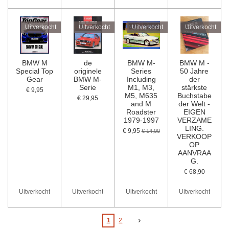
Uitverkocht
Uitverkocht
Uitverkocht
Uitverkocht
BMW M
de
BMW M-
BMW M -
Special Top
originele
Series
50 Jahre
Gear
BMW M-
Including
der
Serie
M1, M3,
stärkste
€ 9,95
M5, M635
Buchstabe
€ 29,95
and M
der Welt -
Roadster
EIGEN
1979-1997
VERZAME
LING.
€ 9,95
€ 14,00
VERKOOP
OP
AANVRAA
G.
€ 68,90
Uitverkocht
Uitverkocht
Uitverkocht
Uitverkocht
1
2