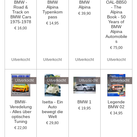
BMW -
BMW
BMW
OAL-BB50
Road &
Alpina
Alpina
- The
Track on
Typenkom
Alpina
€ 39,90
BMW Cars
pass
Book - 50
1975-1978
Years of
€ 14,95
BMW
€ 16,00
Alpina
Automobile
s
€ 75,00
Uitverkocht
Uitverkocht
Uitverkocht
Uitverkocht
Uitverkocht
Uitverkocht
Uitverkocht
Uitverkocht
BMW-
Isetta - Ein
BMW 1
Legende
Veredelung
Auto
BMW 02
€ 19,95
- Alles über
bewegt die
€ 34,95
optisches
Welt
Tuning
€ 29,80
€ 22,00