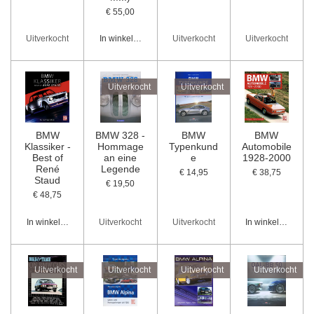
€ 55,00
Uitverkocht
In winkelwagen
Uitverkocht
Uitverkocht
Uitverkocht
Uitverkocht
BMW
BMW 328 -
BMW
BMW
Klassiker -
Hommage
Typenkund
Automobile
Best of
an eine
e
1928-2000
René
Legende
€ 14,95
€ 38,75
Staud
€ 19,50
€ 48,75
In winkelwagen
Uitverkocht
Uitverkocht
In winkelwagen
Uitverkocht
Uitverkocht
Uitverkocht
Uitverkocht