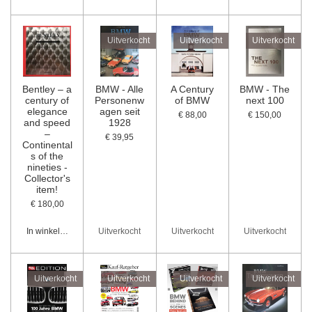
Uitverkocht
Uitverkocht
Uitverkocht
Bentley – a
BMW - Alle
A Century
BMW - The
century of
Personenw
of BMW
next 100
elegance
agen seit
€ 88,00
€ 150,00
and speed
1928
–
€ 39,95
Continental
s of the
nineties -
Collector's
item!
€ 180,00
In winkelwagen
Uitverkocht
Uitverkocht
Uitverkocht
Uitverkocht
Uitverkocht
Uitverkocht
Uitverkocht