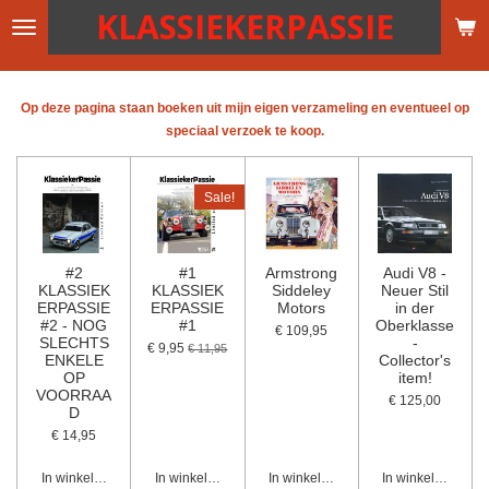
KLASSIEKERPASSIE
Ga
direct
naar
de
Op deze pagina staan boeken uit mijn eigen verzameling en eventueel op
hoofdinhoud
speciaal verzoek te koop.
Sale!
#2
#1
Armstrong
Audi V8 -
KLASSIEK
KLASSIEK
Siddeley
Neuer Stil
ERPASSIE
ERPASSIE
Motors
in der
#2 - NOG
#1
Oberklasse
€ 109,95
SLECHTS
-
€ 9,95
€ 11,95
ENKELE
Collector's
OP
item!
VOORRAA
€ 125,00
D
€ 14,95
In winkelwagen
In winkelwagen
In winkelwagen
In winkelwagen