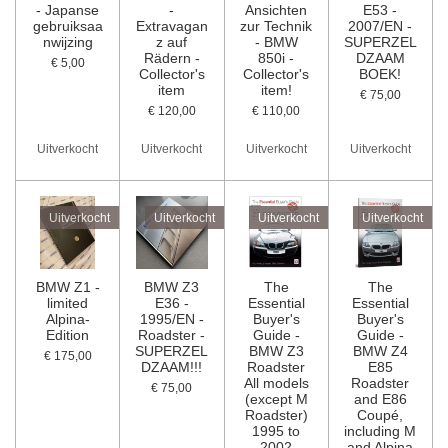
- Japanse
-
Ansichten
E53 -
gebruiksaa
Extravagan
zur Technik
2007/EN -
nwijzing
z auf
- BMW
SUPERZEL
Rädern -
850i -
DZAAM
€ 5,00
Collector's
Collector's
BOEK!
item
item!
€ 75,00
€ 120,00
€ 110,00
Uitverkocht
Uitverkocht
Uitverkocht
Uitverkocht
Uitverkocht
Uitverkocht
Uitverkocht
Uitverkocht
BMW Z1 -
BMW Z3
The
The
limited
E36 -
Essential
Essential
Alpina-
1995/EN -
Buyer's
Buyer's
Edition
Roadster -
Guide -
Guide -
SUPERZEL
BMW Z3
BMW Z4
€ 175,00
DZAAM!!!
Roadster
E85
All models
Roadster
€ 75,00
(except M
and E86
Roadster)
Coupé,
1995 to
including M
2002
and Alpina