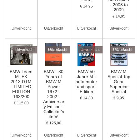
- 2003 to
€ 14,95
2009
€ 14,95
Uitverkocht
Uitverkocht
Uitverkocht
Uitverkocht
Uitverkocht
Uitverkocht
Uitverkocht
Uitverkocht
BMW Team
BMW - 30
BMW 50
BMW M
MTEK
Years of
Jahre M -
Special Top
2013 DTM
BMW M
auto motor
Gear
- LIMITED
Power
und sport
Supercar
EDITION
1972 -
Edition
Special
163/200
2002 -
€ 14,80
€ 9,95
Anniversar
€ 115,00
y Edition -
Collector's
item!
€ 125,00
Uitverkocht
Uitverkocht
Uitverkocht
Uitverkocht