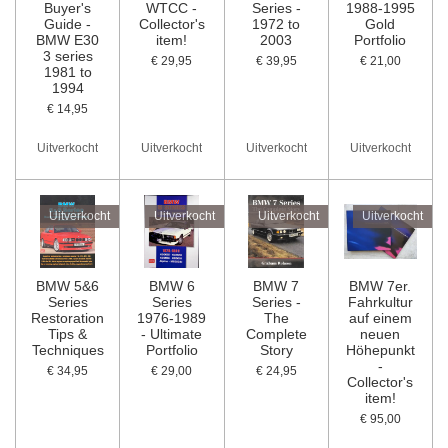
Buyer's
WTCC -
Series -
1988-1995
Guide -
Collector's
1972 to
Gold
BMW E30
item!
2003
Portfolio
3 series
€ 29,95
€ 39,95
€ 21,00
1981 to
1994
€ 14,95
Uitverkocht
Uitverkocht
Uitverkocht
Uitverkocht
Uitverkocht
Uitverkocht
Uitverkocht
Uitverkocht
BMW 5&6
BMW 6
BMW 7
BMW 7er.
Series
Series
Series -
Fahrkultur
Restoration
1976-1989
The
auf einem
Tips &
- Ultimate
Complete
neuen
Techniques
Portfolio
Story
Höhepunkt
-
€ 34,95
€ 29,00
€ 24,95
Collector's
item!
€ 95,00