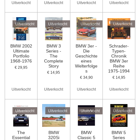
Uitverkocht
Uitverkocht
Uitverkocht
Uitverkocht
Uitverkocht
Uitverkocht
Uitverkocht
Uitverkocht
BMW 2002
BMW 3
BMW 3er -
Schrader-
Ultimate
Series -
Die
Typen-
Portfolio
The
Geschichte
Chronik
1968-1976
Complete
eines
BMW 3er
Story
Welterfolge
Reihe
€ 29,95
s
1975-1994
€ 14,95
€ 34,90
€ 14,95
Uitverkocht
Uitverkocht
Uitverkocht
Uitverkocht
Uitverkocht
Uitverkocht
Uitverkocht
Uitverkocht
The
BMW
BMW
BMW 5
Essential
320Si
Classic 5
Series