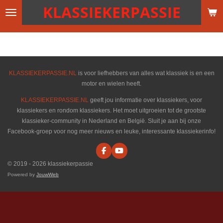
KLASSIEKERPASSIE
Ga
direct
naar
de
hoofdinhoud
KLASSIEKERPASSIE.NL
is voor liefhebbers van alles wat klassiek is en een
motor en wielen heeft.
KLASSIEKERPASSIE.NL
geeft jou informatie over klassiekers, voor
klassiekers en rondom klassiekers. Het moet uitgroeien tot de grootste
klassieker-community in Nederland en België. Sluit je aan bij onze
Facebook-groep voor nog meer nieuws en leuke, interessante klassiekerinfo!
F
Y
a
o
© 2019 - 2026 klassiekerpassie
c
u
e
T
Powered by
JouwWeb
b
u
o
b
o
e
k