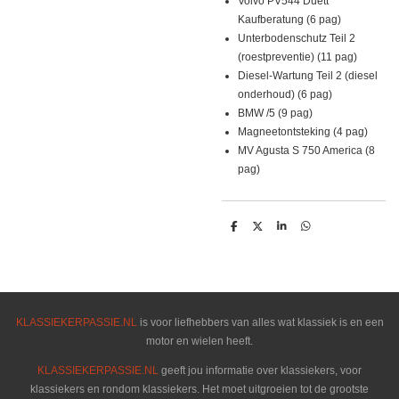
Volvo PV544 Duett
Kaufberatung (6 pag)
Unterbodenschutz Teil 2
(roestpreventie) (11 pag)
Diesel-Wartung Teil 2 (diesel
onderhoud) (6 pag)
BMW /5 (9 pag)
Magneetontsteking (4 pag)
MV Agusta S 750 America (8
pag)
D
D
S
D
e
e
h
e
l
e
a
l
e
l
r
e
n
e
n
KLASSIEKERPASSIE.NL
is voor liefhebbers van alles wat klassiek is en een
motor en wielen heeft.
KLASSIEKERPASSIE.NL
geeft jou informatie over klassiekers, voor
klassiekers en rondom klassiekers. Het moet uitgroeien tot de grootste