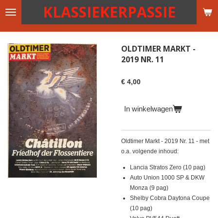
KLASSIEKERPASSIE
Ga
direct
naar
de
OLDTIMER MARKT -
hoofdinhoud
2019 NR. 11
€ 4,00
In winkelwagen
Oldtimer Markt - 2019 Nr. 11 - met
o.a. volgende inhoud:
Lancia Stratos Zero (10 pag)
Auto Union 1000 SP & DKW
Monza (9 pag)
Shelby Cobra Daytona Coupe
(10 pag)