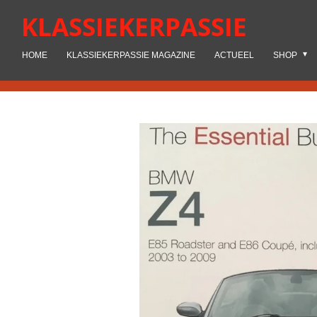
Ga
KLASSIEKERPASSIE
direct
naar
HOME
KLASSIEKERPASSIE MAGAZINE
ACTUEEL
SHOP
de
hoofdinhoud