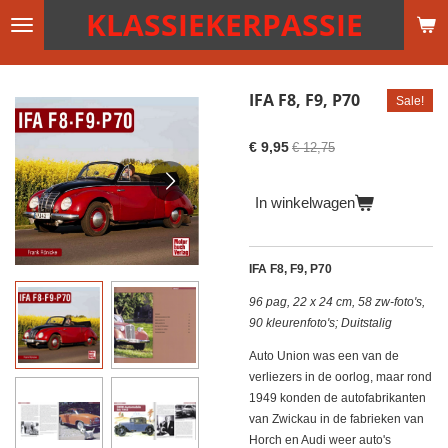
KLASSIEKERPASSIE
Ga
direct
naar
de
IFA F8, F9, P70
Sale!
hoofdinhoud
€ 9,95
€ 12,75
In winkelwagen
IFA F8, F9, P70
96 pag, 22 x 24 cm, 58 zw-foto's,
90 kleurenfoto's; Duitstalig
Auto Union was een van de
verliezers in de oorlog, maar rond
1949 konden de autofabrikanten
van Zwickau in de fabrieken van
Horch en Audi weer auto's