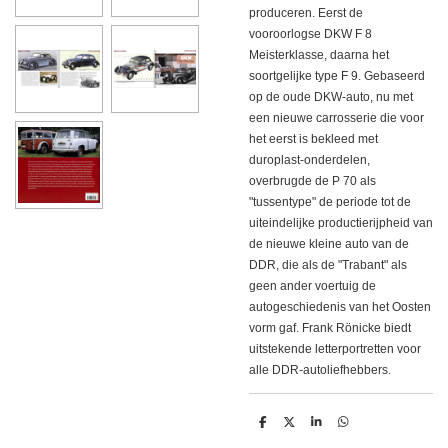
produceren.
Eerst de
vooroorlogse DKW F 8
Meisterklasse, daarna het
soortgelijke type F 9. Gebaseerd
op de oude DKW-auto, nu met
een nieuwe carrosserie die voor
het eerst is bekleed met
duroplast-onderdelen,
overbrugde de P 70 als
"tussentype" de periode tot de
uiteindelijke productierijpheid van
de nieuwe kleine auto van de
DDR, die als de "Trabant" als
geen ander voertuig de
autogeschiedenis van het Oosten
vorm gaf.
Frank Rönicke biedt
uitstekende letterportretten voor
alle DDR-autoliefhebbers.
D
D
S
D
e
e
h
e