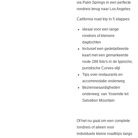
via Palm Springs in een perfecte
rondreis terug naar Los Angeles.
California road trip in 5 etappes:
ideaal voor een lange
rondreis of kleinere
dagtochten
I
nclusief een gedetailleerde
kaart met een gemarkeerde
route 288 foto's in de typische,
puristische Curves-stijl
Tips over restaurants en
accommodatie onderweg
Bezienswaardigheden
onderweg: van Yosemite tot
Salvation Mountain
Of het nu gaat om een ​​complete
rondreis of alleen voor
individuele kleine roadtrips langs