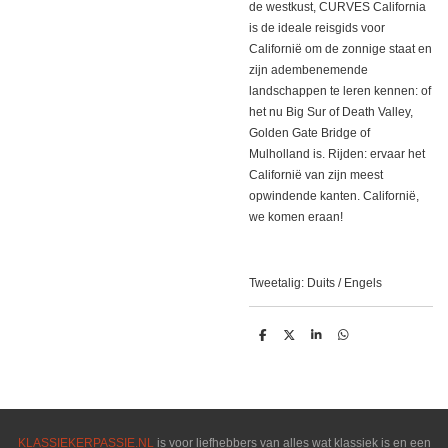
de westkust, CURVES California
is de ideale reisgids voor
Californië om de zonnige staat en
zijn adembenemende
landschappen te leren kennen: of
het nu Big Sur of Death Valley,
Golden Gate Bridge of
Mulholland is. Rijden: ervaar het
Californië van zijn meest
opwindende kanten. Californië,
we komen eraan!
Tweetalig: Duits / Engels
D
D
S
D
e
e
h
e
l
e
a
l
e
l
r
e
n
e
n
KLASSIEKERPASSIE.NL
is voor liefhebbers van alles wat klassiek is en een