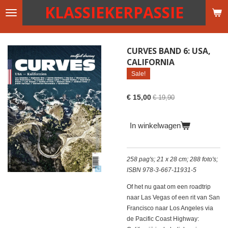
KLASSIEKERPASSIE
Ga
direct
naar
de
CURVES BAND 6: USA,
hoofdinhoud
CALIFORNIA
Sale!
€ 15,00
€ 19,90
In winkelwagen
258 pag's; 21 x 28 cm; 288 foto's;
ISBN 978-3-667-11931-5
Of het nu gaat om een ​​roadtrip
naar Las Vegas of een rit van San
Francisco naar Los Angeles via
de Pacific Coast Highway: