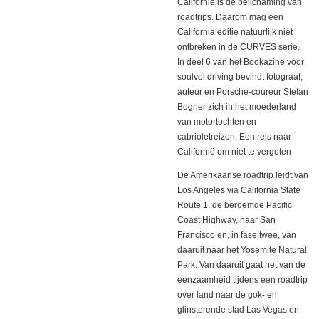
Californië is de belichaming van
roadtrips. Daarom mag een
California editie natuurlijk niet
ontbreken in de CURVES serie.
In deel 6 van het Bookazine voor
soulvol driving bevindt fotograaf,
auteur en Porsche-coureur Stefan
Bogner zich in het moederland
van motortochten en
cabrioletreizen. Een reis naar
Californië om niet te vergeten
De Amerikaanse roadtrip leidt van
Los Angeles via California State
Route 1, de beroemde Pacific
Coast Highway, naar San
Francisco en, in fase twee, van
daaruit naar het Yosemite Natural
Park. Van daaruit gaat het van de
eenzaamheid tijdens een roadtrip
over land naar de gok- en
glinsterende stad Las Vegas en