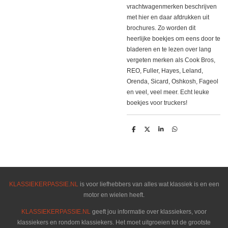
vrachtwagenmerken beschrijven
met hier en daar afdrukken uit
brochures. Zo worden dit
heerlijke boekjes om eens door te
bladeren en te lezen over lang
vergeten merken als Cook Bros,
REO, Fuller, Hayes, Leland,
Orenda, Sicard, Oshkosh, Fageol
en veel, veel meer. Echt leuke
boekjes voor truckers!
D
D
S
D
e
e
h
e
l
e
a
l
e
l
r
e
n
e
n
KLASSIEKERPASSIE.NL
is voor liefhebbers van alles wat klassiek is en een
motor en wielen heeft.
KLASSIEKERPASSIE.NL
geeft jou informatie over klassiekers, voor
klassiekers en rondom klassiekers. Het moet uitgroeien tot de grootste