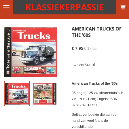
KLASSIEKERPASSIE
Ga
direct
naar
de
AMERICAN TRUCKS OF
hoofdinhoud
THE '60S
€ 7,95
€ 17,95
Uitverkocht
American Trucks of the '60s
96 pag’s; 125 zw-kleurenfoto’s; b
x h: 19 x 21 cm; Engels; ISBN
9781787111721
Soft-cover boekje die aan de
hand van veel foto’s de
verschillende