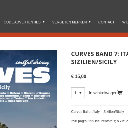
OUDE ADVERTENTIES
VERGETEN MERKEN
CONTACT
WI
CURVES BAND 7: IT
SIZILIEN/SICILY
€ 15,00
In winkelwagen
Curves Italien/Italy – Sizilien/Sicily
258 pag’s; 299 kleurenfoto’s; b x h: 