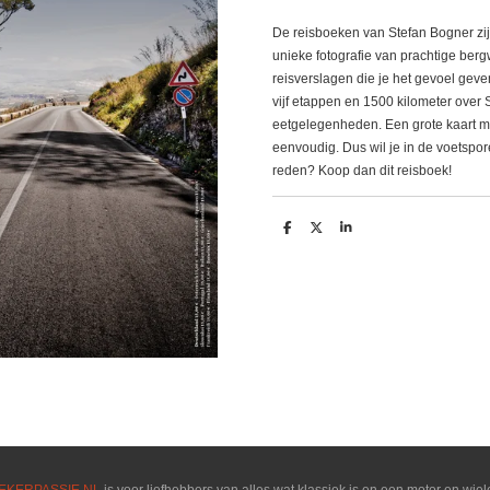
De reisboeken van Stefan Bogner zi
unieke fotografie van prachtige b
reisverslagen die je het gevoel geven
vijf etappen en 1500 kilometer over S
eetgelegenheden. Een grote kaart maa
eenvoudig. Dus wil je in de voetspor
reden? Koop dan dit reisboek!
D
D
S
e
e
h
l
e
a
e
l
r
n
e