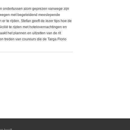
jn ondertussen alom geprezen vanwege zijn
ergwegen met begeleidend meeslepende
 er te rijden. Stefan geeft de lezer tips hoe de
icilië te rijden met hotelovernachtingen en
kt het plannen en uitzetten van de rit
en treden van coureurs die de Targa Florio