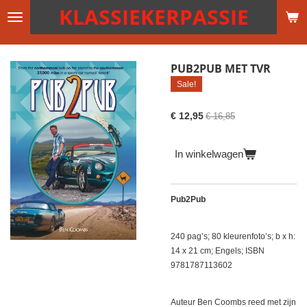
KLASSIEKERPASSIE
Ga
direct
naar
de
PUB2PUB MET TVR
hoofdinhoud
Sale!
€ 12,95
€ 16,85
In winkelwagen
Pub2Pub
240 pag’s; 80 kleurenfoto’s; b x h:
14 x 21 cm; Engels; ISBN
9781787113602
Auteur Ben Coombs reed met zijn