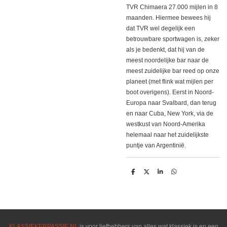
TVR Chimaera 27.000 mijlen in 8
maanden. Hiermee bewees hij
dat TVR wel degelijk een
betrouwbare sportwagen is, zeker
als je bedenkt, dat hij van de
meest noordelijke bar naar de
meest zuidelijke bar reed op onze
planeet (met flink wat mijlen per
boot overigens). Eerst in Noord-
Europa naar Svalbard, dan terug
en naar Cuba, New York, via de
westkust van Noord-Amerika
helemaal naar het zuidelijkste
puntje van Argentinië.
D
D
S
D
e
e
h
e
l
e
a
l
e
l
r
e
n
e
n
KLASSIEKERPASSIE.NL
is voor liefhebbers van alles wat klassiek is en een