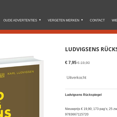
OUDE ADVERTENTIES
VERGETEN MERKEN
CONTACT
WI
LUDVIGSENS RÜCK
€ 7,95
€ 19,90
Uitverkocht
Ludvigsens Rückspiegel
Nieuwprijs € 19,90; 173 pag’s; 25 zw-
9783667115720