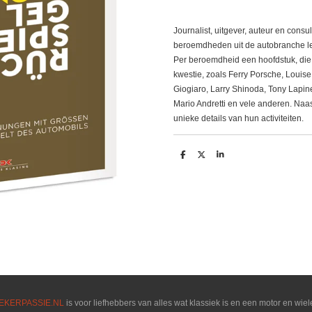
Journalist, uitgever, auteur en consul
beroemdheden uit de autobranche lere
Per beroemdheid een hoofdstuk, die
kwestie, zoals Ferry Porsche, Louise 
Giogiaro, Larry Shinoda, Tony Lapin
Mario Andretti en vele anderen. Naast
unieke details van hun activiteiten.
D
D
S
e
e
h
l
e
a
e
l
r
n
e
EKERPASSIE.NL
is voor liefhebbers van alles wat klassiek is en een motor en wiel