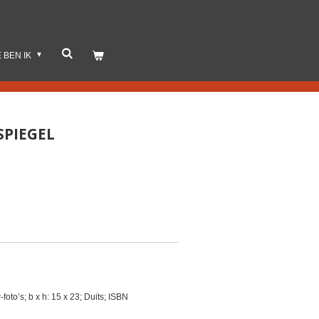
E BEN IK
SPIEGEL
foto’s; b x h: 15 x 23; Duits; ISBN