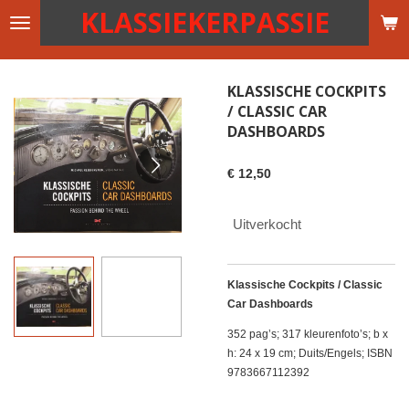
KLASSIEKERPASSIE
Ga
direct
naar
de
KLASSISCHE COCKPITS
hoofdinhoud
/ CLASSIC CAR
DASHBOARDS
€ 12,50
Uitverkocht
Klassische Cockpits / Classic
Car Dashboards
352 pag’s; 317 kleurenfoto’s; b x
h: 24 x 19 cm; Duits/Engels; ISBN
9783667112392