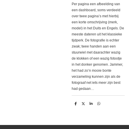
Per pagina een afbeelding van
een dashboard, soms verdeeld
over twee pagina’s met hierbij
een korte omschrijving (merk,
model) in het Duits en Engels. De
meeste dateren uit het klassieke
tijdperk. De fotografie is echter
zwak; twee handen aan een
stuurwiel met daarachter wazig
de klokken of een wazig fotootje
in het donker genomen. Jammer,
het had zo’n mooie bonte
verzameling kunnen zijn als de
fotograaf net iets meer zijn best
had gedaan…
D
D
S
D
e
e
h
e
l
e
a
l
e
l
r
e
n
e
n