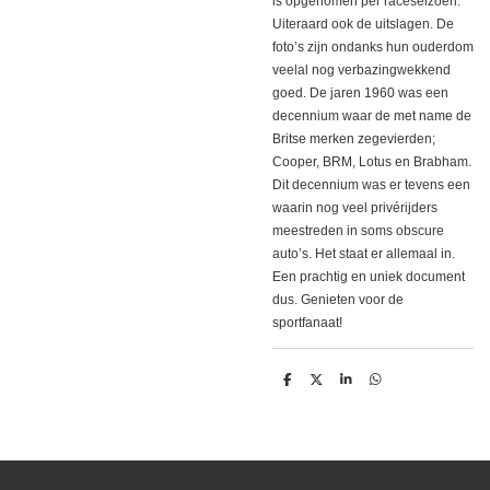
is opgenomen per raceseizoen.
Uiteraard ook de uitslagen. De
foto’s zijn ondanks hun ouderdom
veelal nog verbazingwekkend
goed. De jaren 1960 was een
decennium waar de met name de
Britse merken zegevierden;
Cooper, BRM, Lotus en Brabham.
Dit decennium was er tevens een
waarin nog veel privérijders
meestreden in soms obscure
auto’s. Het staat er allemaal in.
Een prachtig en uniek document
dus. Genieten voor de
sportfanaat!
D
D
S
D
e
e
h
e
l
e
a
l
e
l
r
e
n
e
n