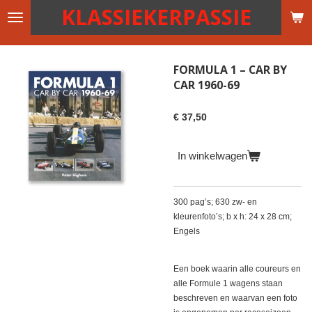
KLASSIEKERPASSIE
Ga
direct
naar
de
FORMULA 1 – CAR BY
hoofdinhoud
CAR 1960-69
€ 37,50
In winkelwagen
300 pag’s; 630 zw- en
kleurenfoto’s; b x h: 24 x 28 cm;
Engels
Een boek waarin alle coureurs en
alle Formule 1 wagens staan
beschreven en waarvan een foto