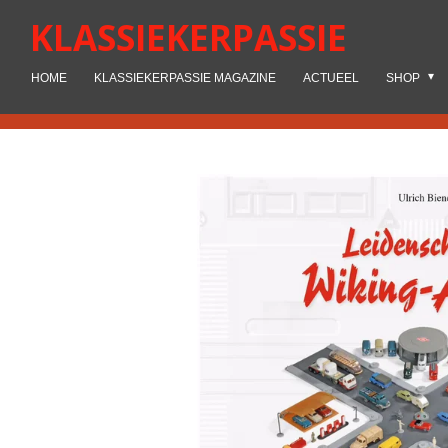
Ga
KLASSIEKERPASSIE
direct
naar
HOME
KLASSIEKERPASSIE MAGAZINE
ACTUEEL
SHOP
de
hoofdinhoud