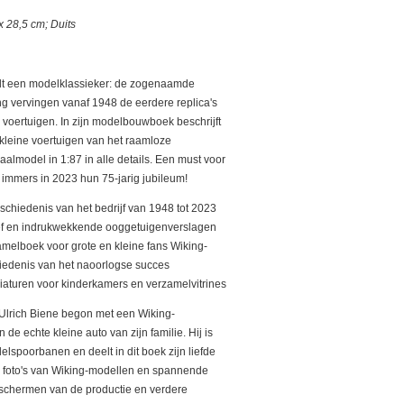
x 28,5 cm; Duits
dt een modelklassieker: de zogenaamde
g vervingen vanaf 1948 de eerdere replica's
 voertuigen.
In zijn modelbouwboek beschrijft
 kleine voertuigen van het raamloze
aalmodel in 1:87 in alle details.
Een must voor
 immers in 2023 hun 75-jarig jubileum!
schiedenis van het bedrijf van 1948 tot 2023
hief en indrukwekkende ooggetuigenverslagen
zamelboek voor grote en kleine fans
Wiking-
iedenis van het naoorlogse succes
iaturen voor kinderkamers en verzamelvitrines
Ulrich Biene begon met een Wiking-
de echte kleine auto van zijn familie.
Hij is
elspoorbanen en deelt in dit boek zijn liefde
ke foto's van Wiking-modellen en spannende
 schermen van de productie en verdere