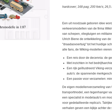
hardcover; 168 pag; 200 foto's; 26,5 
Een uit noodzaak geboren idee wor
verkeersmodellen van de firma Wikin
van schepen, vliegtuigen en militaire
Ulrich Biene de ontwikkeling van de
"draadasvoertuig" tot het huidige sch
alle fans, de Wiking-modellen vieren
Een reis door de decennia: de ge
Met inzichten in het bedrijfsarc
Een rijk geïllustreerd Viking-ver
auto's: de spannende merkgesch
Een passie voor verzamelen: min
De eigen modellenverzameling van 
transportmodel, een tegenhanger van 
een specialist in modelauto's en mod
voor gedetailleerde replica's.
Talrij
verhalen geven een kijkje achter de