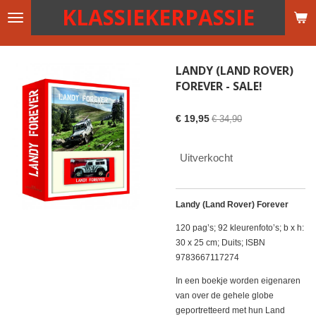
KLASSIEKERPASSIE
Ga
direct
naar
de
LANDY (LAND ROVER)
hoofdinhoud
FOREVER - SALE!
€ 19,95
€ 34,90
Uitverkocht
Landy (Land Rover) Forever
120 pag’s; 92 kleurenfoto’s; b x h:
30 x 25 cm; Duits; ISBN
9783667117274
In een boekje worden eigenaren
van over de gehele globe
geportretteerd met hun Land