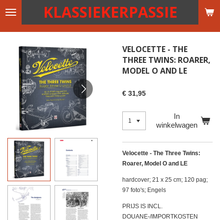
KLASSIEKERPASSIE
Ga
direct
naar
de
VELOCETTE - THE
hoofdinhoud
THREE TWINS: ROARER,
MODEL O AND LE
€ 31,95
In
winkelwagen
Velocette - The Three Twins:
Roarer, Model O and LE
hardcover; 21 x 25 cm; 120 pag;
97 foto's; Engels
PRIJS IS INCL.
DOUANE-/IMPORTKOSTEN