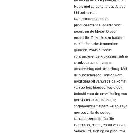
racevorm en voor privégebruik.
Het is niet zo bekend dat Veloce
Ltd ook enkele
tweecilindermachines
produceerde: de Roarer, voor
racen, en de Model O voor
productie.
Deze fietsen hadden
veel technische kenmerken
gemeen, zoals dubbele
contraroterende krukassen, inline
cranks, asaandrijving en
achtervering met achterbrug.
Met
de supercharged Roarer werd
nooit geracet vanwege de komst
van oorlog;
hierdoor werd ook
betaald voor de ontwikkeling van
het Model O, dat de eerste
zogenaamde 'Superbike' zou zijn
geweest.
Na de oorlog
concentreerde de familie
Goodman, die eigenaar was van
Veloce Ltd, zich op de productie