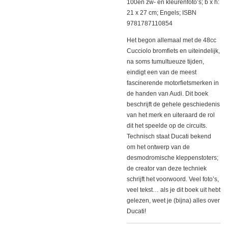
100en zw- en kleurenfoto’s; b x h:
21 x 27 cm; Engels; ISBN
9781787110854
Het begon allemaal met de 48cc
Cucciolo bromfiets en uiteindelijk,
na soms tumultueuze tijden,
eindigt een van de meest
fascinerende motorfietsmerken in
de handen van Audi. Dit boek
beschrijft de gehele geschiedenis
van het merk en uiteraard de rol
dit het speelde op de circuits.
Technisch staat Ducati bekend
om het ontwerp van de
desmodromische kleppenstoters;
de creator van deze techniek
schrijft het voorwoord. Veel foto’s,
veel tekst… als je dit boek uit hebt
gelezen, weet je (bijna) alles over
Ducati!