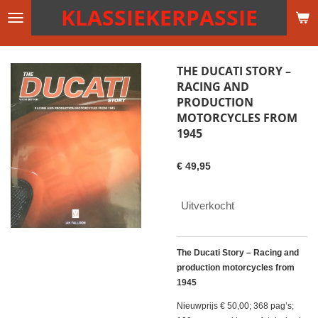
KLASSIEKERPASSIE
Ga
direct
naar
de
THE DUCATI STORY –
hoofdinhoud
RACING AND
PRODUCTION
MOTORCYCLES FROM
1945
€ 49,95
Uitverkocht
The Ducati Story – Racing and
production motorcycles from
1945
Nieuwprijs € 50,00; 368 pag’s;