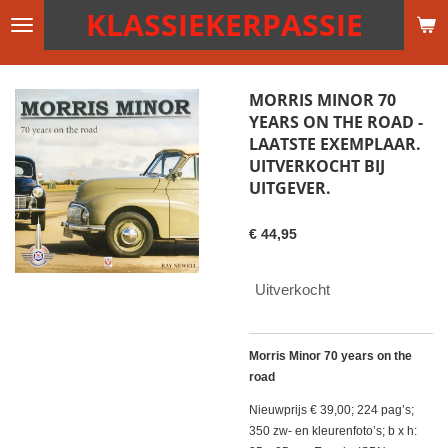
KLASSIEKERPASSIE
Ga
direct
naar
de
MORRIS MINOR 70
hoofdinhoud
YEARS ON THE ROAD -
LAATSTE EXEMPLAAR.
UITVERKOCHT BIJ
UITGEVER.
€ 44,95
Uitverkocht
Morris Minor 70 years on the
road
Nieuwprijs € 39,00; 224 pag’s;
350 zw- en kleurenfoto’s; b x h: