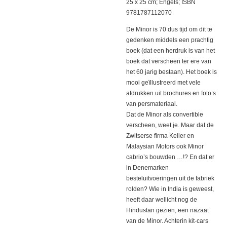
25 x 25 cm; Engels; ISBN
9781787112070
De Minor is 70 dus tijd om dit te
gedenken middels een prachtig
boek (dat een herdruk is van het
boek dat verscheen ter ere van
het 60 jarig bestaan). Het boek is
mooi geïllustreerd met vele
afdrukken uit brochures en foto’s
van persmateriaal.
Dat de Minor als convertible
verscheen, weet je. Maar dat de
Zwitserse firma Keller en
Malaysian Motors ook Minor
cabrio’s bouwden …!? En dat er
in Denemarken
besteluitvoeringen uit de fabriek
rolden? Wie in India is geweest,
heeft daar wellicht nog de
Hindustan gezien, een nazaat
van de Minor. Achterin kit-cars