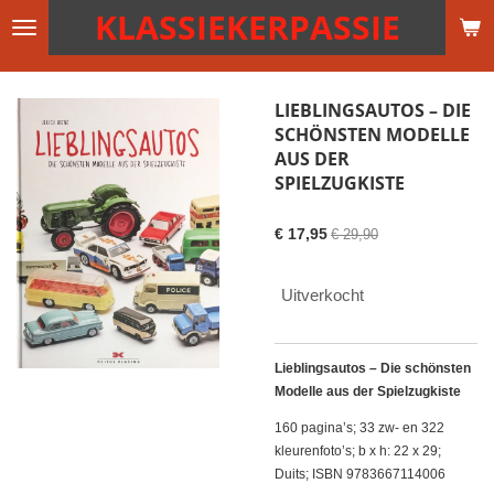
KLASSIEKERPASSIE
Ga
direct
naar
de
LIEBLINGSAUTOS – DIE
hoofdinhoud
SCHÖNSTEN MODELLE
AUS DER
SPIELZUGKISTE
€ 17,95
€ 29,90
Uitverkocht
Lieblingsautos – Die schönsten
Modelle aus der Spielzugkiste
160 pagina’s; 33 zw- en 322
kleurenfoto’s; b x h: 22 x 29;
Duits; ISBN 9783667114006