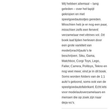
Wij hebben allemaal – lang
geleden – over het tapijt
gekropen en met
speelgoedautootjes gereden.
Misschien heb je er nog een paar,
misschien zelfs een fervent
verzamelaar met vitrines vol. Dit
boek laat tijden herleven door
een grote variëteit van
model(vracht)auto’s te
beschrijven. Siku, Gama,
Matchbox, Corgi Toys, Lego,
Faller, Carrera, Politoys, Tekno en
nog veel meer, vind je in dit boek.
Soms worden folders van de 1:1
auto’s getoond, soms ook van de
speelgoedautofabrikant. Echt iets
voor modelautoverzamelaars en
mensen die op zoek zijn naar
deja-vu’s.