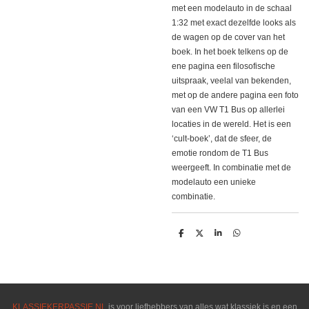
met een modelauto in de schaal
1:32 met exact dezelfde looks als
de wagen op de cover van het
boek. In het boek telkens op de
ene pagina een filosofische
uitspraak, veelal van bekenden,
met op de andere pagina een foto
van een VW T1 Bus op allerlei
locaties in de wereld. Het is een
‘cult-boek’, dat de sfeer, de
emotie rondom de T1 Bus
weergeeft. In combinatie met de
modelauto een unieke
combinatie.
D
D
S
D
e
e
h
e
l
e
a
l
e
l
r
e
n
e
n
KLASSIEKERPASSIE.NL
is voor liefhebbers van alles wat klassiek is en een