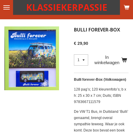
KLASSIEKERPASSIE
Ga
direct
naar
de
BULLI FOREVER-BOX
hoofdinhoud
€ 29,90
In
winkelwagen
Bulli forever-Box (Volkswagen)
128 pag’s; 120 kleurenfoto’s; b x
h: 25 x 30 x 7 cm; Duits; ISBN
9783667111579
De VW T1 Bus, in Duitsland ‘Bulli’
genaamd, brengt overal
sympathie teweeg. Waar je ook
komt. Deze box bevat een boek