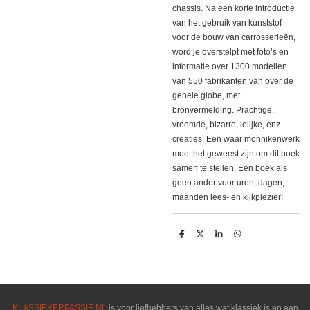
chassis. Na een korte introductie
van het gebruik van kunststof
voor de bouw van carrosserieën,
word je overstelpt met foto’s en
informatie over 1300 modellen
van 550 fabrikanten van over de
gehele globe, met
bronvermelding. Prachtige,
vreemde, bizarre, lelijke, enz.
creaties. Een waar monnikenwerk
moet het geweest zijn om dit boek
samen te stellen. Een boek als
geen ander voor uren, dagen,
maanden lees- en kijkplezier!
D
D
S
D
e
e
h
e
l
e
a
l
e
l
r
e
n
e
n
KLASSIEKERPASSIE.NL
is voor liefhebbers van alles wat klassiek is en een