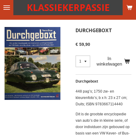
KLASSIEKERPASSIE
Ga
direct
naar
de
DURCHGEBOXT
hoofdinhoud
€ 59,90
In
winkelwagen
Durchgeboxt
448 pag’s; 1750 zw- en
kleurenfoto’s; b x h: 23 x 27 cm;
Duits; ISBN 9783667114440
Dit is de grootste encyclopedie
van auto’s die in kleine serie, of
door individuen zijn gebouwd op
basis van een VW Kever- of Bus-