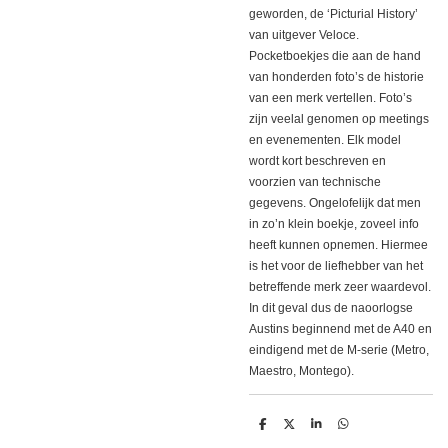
geworden, de ‘Picturial History’
van uitgever Veloce.
Pocketboekjes die aan de hand
van honderden foto’s de historie
van een merk vertellen. Foto’s
zijn veelal genomen op meetings
en evenementen. Elk model
wordt kort beschreven en
voorzien van technische
gegevens. Ongelofelijk dat men
in zo’n klein boekje, zoveel info
heeft kunnen opnemen. Hiermee
is het voor de liefhebber van het
betreffende merk zeer waardevol.
In dit geval dus de naoorlogse
Austins beginnend met de A40 en
eindigend met de M-serie (Metro,
Maestro, Montego).
D
D
S
D
e
e
h
e