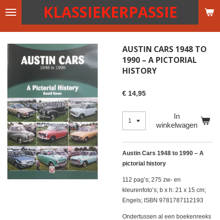
KLASSIEKERPASSIE
Ga
direct
naar
de
AUSTIN CARS 1948 TO
hoofdinhoud
1990 – A PICTORIAL
HISTORY
€ 14,95
In
winkelwagen
Austin Cars 1948 to 1990 – A
pictorial history
112 pag’s; 275 zw- en
kleurenfoto’s; b x h: 21 x 15 cm;
Engels; ISBN 9781787112193
Ondertussen al een boekenreeks