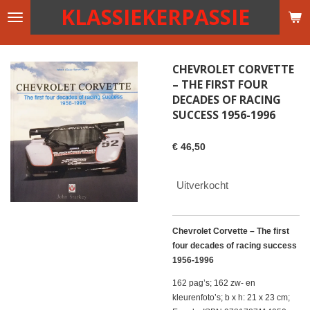
KLASSIEKERPASSIE
Ga
direct
naar
de
CHEVROLET CORVETTE
hoofdinhoud
– THE FIRST FOUR
DECADES OF RACING
SUCCESS 1956-1996
€ 46,50
Uitverkocht
Chevrolet Corvette – The first
four decades of racing success
1956-1996
162 pag’s; 162 zw- en
kleurenfoto’s; b x h: 21 x 23 cm;