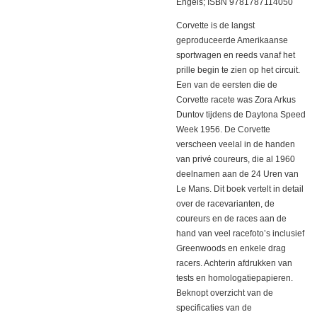
Engels; ISBN 9781787114050
Corvette is de langst
geproduceerde Amerikaanse
sportwagen en reeds vanaf het
prille begin te zien op het circuit.
Een van de eersten die de
Corvette racete was Zora Arkus
Duntov tijdens de Daytona Speed
Week 1956. De Corvette
verscheen veelal in de handen
van privé coureurs, die al 1960
deelnamen aan de 24 Uren van
Le Mans. Dit boek vertelt in detail
over de racevarianten, de
coureurs en de races aan de
hand van veel racefoto’s inclusief
Greenwoods en enkele drag
racers. Achterin afdrukken van
tests en homologatiepapieren.
Beknopt overzicht van de
specificaties van de