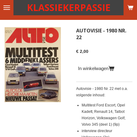
KLASSIEKERPASSIE
Ga
direct
naar
de
AUTOVISIE - 1980 NR.
hoofdinhoud
22
€ 2,00
In winkelwagen
Autovisie - 1980 Nr. 22 met o.a.
volgende inhoud:
Multitest Ford Escort, Opel
Kadett, Renault 14, Talbot
Horizon, Volkswagen Golf,
Volvo 345 (deel 1) (9p)
interview directeur