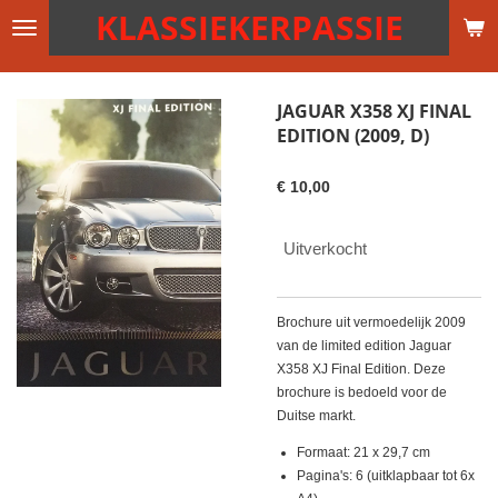
KLASSIEKERPASSIE
Ga
direct
naar
de
JAGUAR X358 XJ FINAL
hoofdinhoud
EDITION (2009, D)
€ 10,00
Uitverkocht
Brochure uit vermoedelijk 2009
van de limited edition Jaguar
X358 XJ Final Edition. Deze
brochure is bedoeld voor de
Duitse markt.
Formaat: 21 x 29,7 cm
Pagina's: 6 (uitklapbaar tot 6x