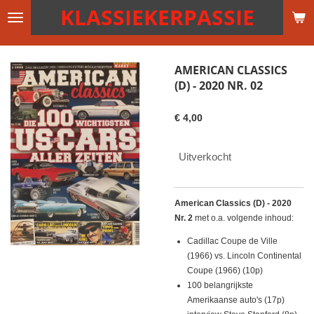
KLASSIEKERPASSIE
Ga
direct
naar
de
AMERICAN CLASSICS
hoofdinhoud
(D) - 2020 NR. 02
€ 4,00
Uitverkocht
American Classics (D) - 2020
Nr. 2
met o.a. volgende inhoud:
Cadillac Coupe de Ville
(1966) vs. Lincoln Continental
Coupe (1966) (10p)
100 belangrijkste
Amerikaanse auto's (17p)