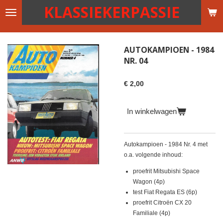
KLASSIEKERPASSIE
Ga
direct
naar
de
AUTOKAMPIOEN - 1984
hoofdinhoud
NR. 04
€ 2,00
In winkelwagen
Autokampioen - 1984 Nr. 4 met
o.a. volgende inhoud:
proefrit Mitsubishi Space
Wagon (4p)
test Fiat Regata ES (6p)
proefrit Citroën CX 20
Familiale (4p)