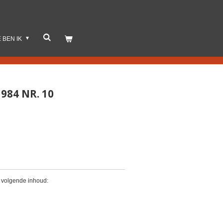
E BEN IK
984 NR. 10
. volgende inhoud: