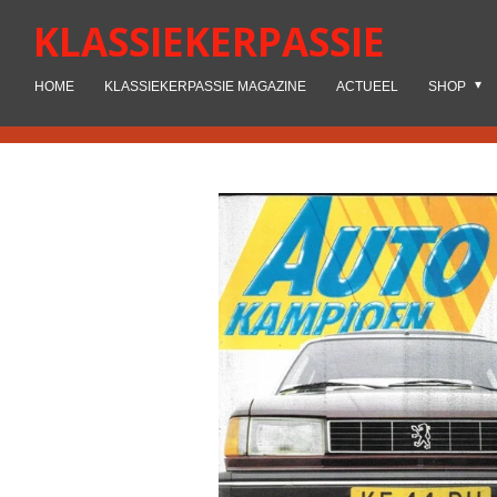
Ga
KLASSIEKERPASSIE
direct
naar
HOME
KLASSIEKERPASSIE MAGAZINE
ACTUEEL
SHOP
de
hoofdinhoud