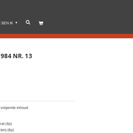
E BEN IK
984 NR. 13
. volgende inhoud:
rat (4p)
 km) (6p)