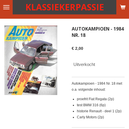
KLASSIEKERPASSIE
Ga
direct
naar
de
AUTOKAMPIOEN - 1984
hoofdinhoud
NR. 18
€ 2,00
Uitverkocht
Autokampioen - 1984 Nr. 18 met
o.a. volgende inhoud:
proefrit Fiat Regata (2p)
test BMW 316 (6p)
historie Renault - deel 1 (2p)
Carly Motors (2p)