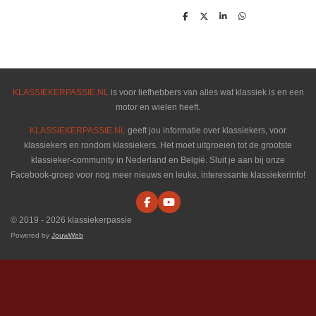
D
D
S
D
e
e
h
e
l
e
a
l
e
l
r
e
n
e
n
KLASSIEKERPASSIE.NL
is voor liefhebbers van alles wat klassiek is en een
motor en wielen heeft.
KLASSIEKERPASSIE.NL
geeft jou informatie over klassiekers, voor
klassiekers en rondom klassiekers. Het moet uitgroeien tot de grootste
klassieker-community in Nederland en België. Sluit je aan bij onze
Facebook-groep voor nog meer nieuws en leuke, interessante klassiekerinfo!
F
Y
a
o
© 2019 - 2026 klassiekerpassie
c
u
e
T
Powered by
JouwWeb
b
u
o
b
o
e
k