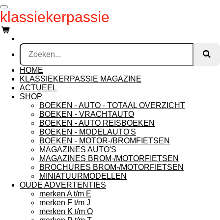
Ga
klassiekerpassie
direct
naar
de
hoofdinhoud
HOME
KLASSIEKERPASSIE MAGAZINE
ACTUEEL
SHOP
BOEKEN - AUTO - TOTAAL OVERZICHT
BOEKEN - VRACHTAUTO
BOEKEN - AUTO REISBOEKEN
BOEKEN - MODELAUTO'S
BOEKEN - MOTOR-/BROMFIETSEN
MAGAZINES AUTO'S
MAGAZINES BROM-/MOTORFIETSEN
BROCHURES BROM-/MOTORFIETSEN
MINIATUURMODELLEN
OUDE ADVERTENTIES
merken A t/m E
merken F t/m J
merken K t/m O