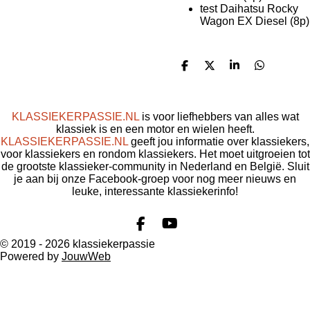
test Daihatsu Rocky
Wagon EX Diesel (8p)
D
D
S
D
e
e
h
e
l
e
a
l
e
l
r
e
n
e
n
KLASSIEKERPASSIE.NL
is voor liefhebbers van alles wat
klassiek is en een motor en wielen heeft.
KLASSIEKERPASSIE.NL
geeft jou informatie over klassiekers,
voor klassiekers en rondom klassiekers. Het moet uitgroeien tot
de grootste klassieker-community in Nederland en België. Sluit
je aan bij onze Facebook-groep voor nog meer nieuws en
leuke, interessante klassiekerinfo!
F
Y
a
o
© 2019 - 2026 klassiekerpassie
c
u
Powered by
JouwWeb
e
T
b
u
o
b
o
e