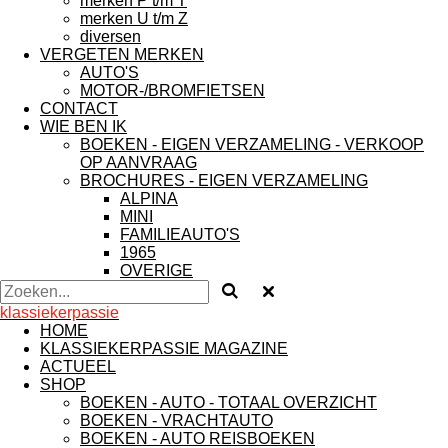
merken P t/m T
merken U t/m Z
diversen
VERGETEN MERKEN
AUTO'S
MOTOR-/BROMFIETSEN
CONTACT
WIE BEN IK
BOEKEN - EIGEN VERZAMELING - VERKOOP
OP AANVRAAG
BROCHURES - EIGEN VERZAMELING
ALPINA
MINI
FAMILIEAUTO'S
1965
OVERIGE
klassiekerpassie
HOME
KLASSIEKERPASSIE MAGAZINE
ACTUEEL
SHOP
BOEKEN - AUTO - TOTAAL OVERZICHT
BOEKEN - VRACHTAUTO
BOEKEN - AUTO REISBOEKEN