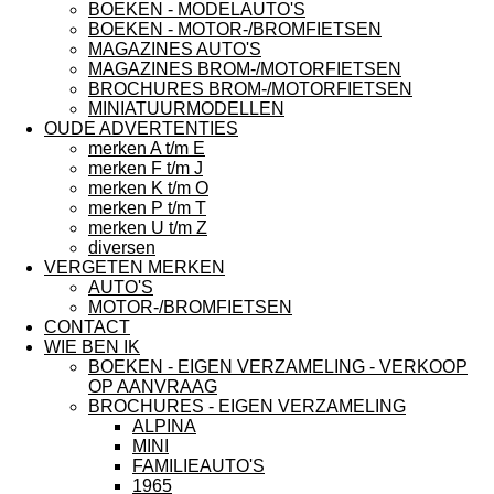
BOEKEN - MODELAUTO'S
BOEKEN - MOTOR-/BROMFIETSEN
MAGAZINES AUTO'S
MAGAZINES BROM-/MOTORFIETSEN
BROCHURES BROM-/MOTORFIETSEN
MINIATUURMODELLEN
OUDE ADVERTENTIES
merken A t/m E
merken F t/m J
merken K t/m O
merken P t/m T
merken U t/m Z
diversen
VERGETEN MERKEN
AUTO'S
MOTOR-/BROMFIETSEN
CONTACT
WIE BEN IK
BOEKEN - EIGEN VERZAMELING - VERKOOP
OP AANVRAAG
BROCHURES - EIGEN VERZAMELING
ALPINA
MINI
FAMILIEAUTO'S
1965