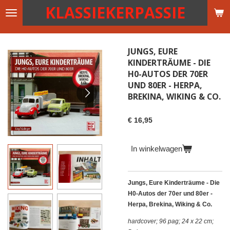
KLASSIEKERPASSIE
Ga
direct
naar
de
JUNGS, EURE
hoofdinhoud
KINDERTRÄUME - DIE
H0-AUTOS DER 70ER
UND 80ER - HERPA,
BREKINA, WIKING & CO.
€ 16,95
In winkelwagen
Jungs, Eure Kinderträume - Die
H0-Autos der 70er und 80er -
Herpa, Brekina, Wiking & Co.
hardcover; 96 pag; 24 x 22 cm;