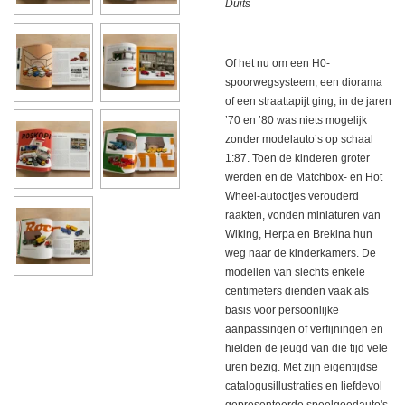
Duits
Of het nu om een ​​H0-
spoorwegsysteem, een diorama
of een straattapijt ging, in de jaren
’70 en ’80 was niets mogelijk
zonder modelauto’s op schaal
1:87.
Toen de kinderen groter
werden en de Matchbox- en Hot
Wheel-autootjes verouderd
raakten, vonden miniaturen van
Wiking, Herpa en Brekina hun
weg naar de kinderkamers.
De
modellen van slechts enkele
centimeters dienden vaak als
basis voor persoonlijke
aanpassingen of verfijningen en
hielden de jeugd van die tijd vele
uren bezig.
Met zijn eigentijdse
catalogusillustraties en liefdevol
gepresenteerde speelgoedauto's