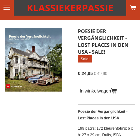
KLASSIEKERPASSIE
Ga
direct
naar
de
POESIE DER
hoofdinhoud
VERGÄNGLICHKEIT -
LOST PLACES IN DEN
USA - SALE!
Sale!
€ 24,95
€ 49,90
In winkelwagen
Poesie der Vergänglichkeit -
Lost Places in den USA
199 pag’s; 172 kleurenfoto’s; b x
h: 27 x 29 cm; Duits; ISBN