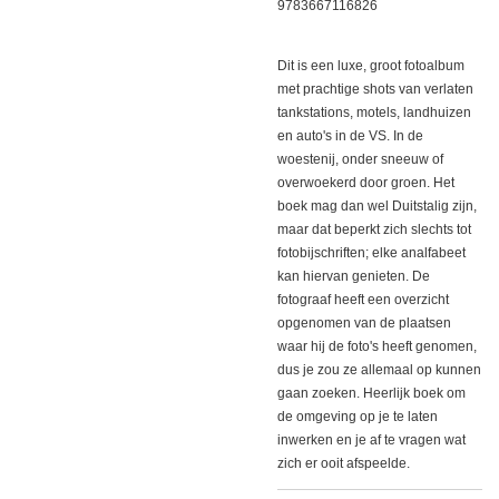
9783667116826
Dit is een luxe, groot fotoalbum
met prachtige shots van verlaten
tankstations, motels, landhuizen
en auto's in de VS. In de
woestenij, onder sneeuw of
overwoekerd door groen. Het
boek mag dan wel Duitstalig zijn,
maar dat beperkt zich slechts tot
fotobijschriften; elke analfabeet
kan hiervan genieten. De
fotograaf heeft een overzicht
opgenomen van de plaatsen
waar hij de foto's heeft genomen,
dus je zou ze allemaal op kunnen
gaan zoeken. Heerlijk boek om
de omgeving op je te laten
inwerken en je af te vragen wat
zich er ooit afspeelde.