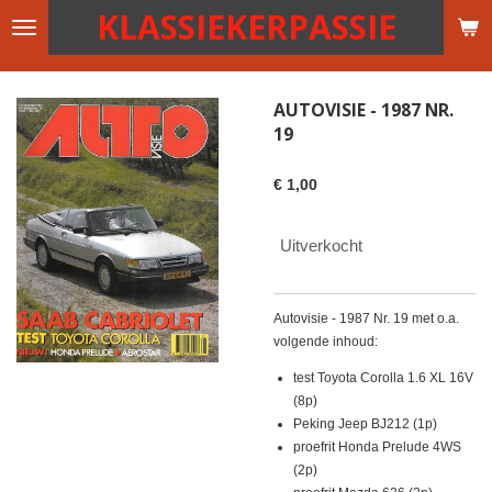
KLASSIEKERPASSIE
Ga
direct
naar
de
AUTOVISIE - 1987 NR.
hoofdinhoud
19
€ 1,00
Uitverkocht
Autovisie - 1987 Nr. 19 met o.a.
volgende inhoud:
test Toyota Corolla 1.6 XL 16V
(8p)
Peking Jeep BJ212 (1p)
proefrit Honda Prelude 4WS
(2p)