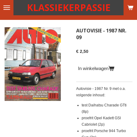
KLASSIEKERPASSIE
Ga
direct
naar
de
AUTOVISIE - 1987 NR.
hoofdinhoud
09
€ 2,50
In winkelwagen
Autovisie - 1987 Nr. 9 met o.a.
volgende inhoud:
test Daihatsu Charade GTti
(8p)
proefrit Opel Kadett GSI
Cabriolet (2p)
proefrit Porsche 944 Turbo