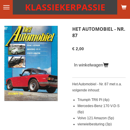
KLASSIEKERPASSIE
Ga
direct
naar
de
HET AUTOMOBIEL - NR.
hoofdinhoud
87
€ 2,00
In winkelwagen
Het Automobiel - Nr. 87 met o.a.
volgende inhoud:
Triumph TR6 PI (4p)
Mercedes-Benz 170 V-D-S
(6p)
Volvo 121 Amazon (5p)
vierwielbesturing (3p)