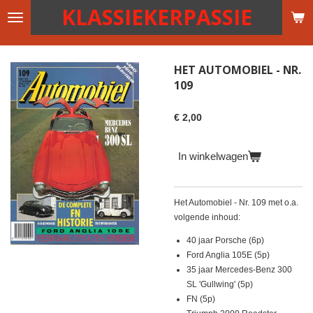
KLASSIEKERPASSIE
Ga
direct
naar
de
HET AUTOMOBIEL - NR.
hoofdinhoud
109
€ 2,00
In winkelwagen
Het Automobiel - Nr. 109 met o.a.
volgende inhoud:
40 jaar Porsche (6p)
Ford Anglia 105E (5p)
35 jaar Mercedes-Benz 300
SL 'Gullwing' (5p)
FN (5p)