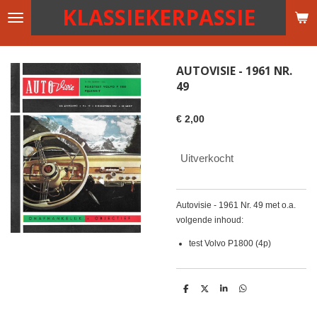
KLASSIEKERPASSIE
Ga
direct
naar
de
AUTOVISIE - 1961 NR.
hoofdinhoud
49
€ 2,00
Uitverkocht
Autovisie - 1961 Nr. 49 met o.a.
volgende inhoud:
test Volvo P1800 (4p)
D
D
S
D
e
e
h
e
l
e
a
l