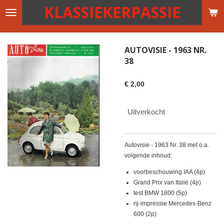
KLASSIEKERPASSIE
Ga
direct
naar
de
AUTOVISIE - 1963 NR.
hoofdinhoud
38
€ 2,00
Uitverkocht
Autovisie - 1963 Nr. 38 met o.a.
volgende inhoud:
voorbeschouwing IAA (4p)
Grand Prix van Italië (4p)
test BMW 1800 (5p)
rij-impressie Mercedes-Benz
600 (2p)