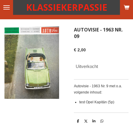
KLASSIEKERPASSIE
Ga
direct
naar
de
AUTOVISIE - 1963 NR.
hoofdinhoud
09
€ 2,00
Uitverkocht
Autovisie - 1963 Nr. 9 met o.a.
volgende inhoud:
test Opel Kapitän (5p)
D
D
S
D
e
e
h
e
l
e
a
l