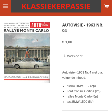
KLASSIEKERPASSIE
Ga
direct
naar
de
AUTOVISIE - 1963 NR.
hoofdinhoud
04
€ 1,00
Uitverkocht
Autovisie - 1963 Nr. 4 met o.a.
volgende inhoud:
nieuw DKW F 12 (2p)
Ford Consul Cortina (2p)
rallye Monte Carlo (6p)
test BMW 1500 (5p)