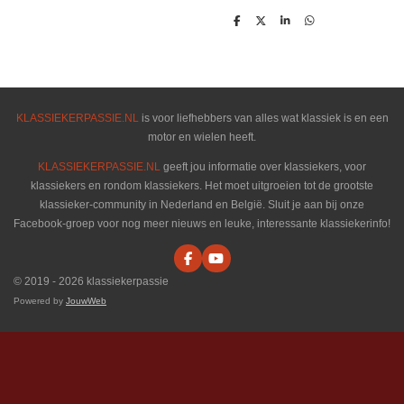
D
D
S
D
e
e
h
e
l
e
a
l
e
l
r
e
n
e
n
KLASSIEKERPASSIE.NL
is voor liefhebbers van alles wat klassiek is en een
motor en wielen heeft.
KLASSIEKERPASSIE.NL
geeft jou informatie over klassiekers, voor
klassiekers en rondom klassiekers. Het moet uitgroeien tot de grootste
klassieker-community in Nederland en België. Sluit je aan bij onze
Facebook-groep voor nog meer nieuws en leuke, interessante klassiekerinfo!
F
Y
a
o
© 2019 - 2026 klassiekerpassie
c
u
e
T
Powered by
JouwWeb
b
u
o
b
o
e
k