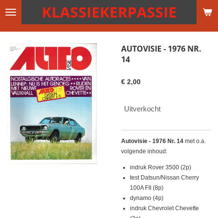
KLASSIEKERPASSIE
Ga
direct
naar
de
AUTOVISIE - 1976 NR.
hoofdinhoud
14
€ 2,00
Uitverkocht
Autovisie - 1976 Nr. 14
met o.a.
volgende inhoud:
indruk Rover 3500 (2p)
test Datsun/Nissan Cherry
100A FII (8p)
dynamo (4p)
indruk Chevrolet Chevette