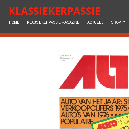
Ga
KLASSIEKERPASSIE
direct
naar
HOME
KLASSIEKERPASSIE MAGAZINE
ACTUEEL
SHOP
de
hoofdinhoud