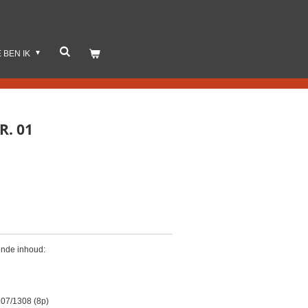
E BEN IK
R. 01
ende inhoud:
307/1308 (8p)